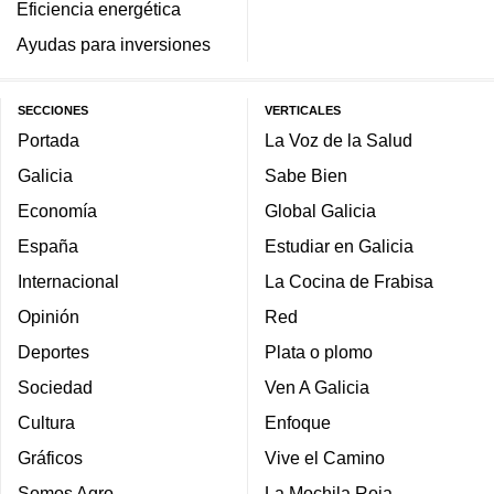
Eficiencia energética
Ayudas para inversiones
SECCIONES
VERTICALES
Portada
La Voz de la Salud
Galicia
Sabe Bien
Economía
Global Galicia
España
Estudiar en Galicia
Internacional
La Cocina de Frabisa
Opinión
Red
Deportes
Plata o plomo
Sociedad
Ven A Galicia
Cultura
Enfoque
Gráficos
Vive el Camino
Somos Agro
La Mochila Roja