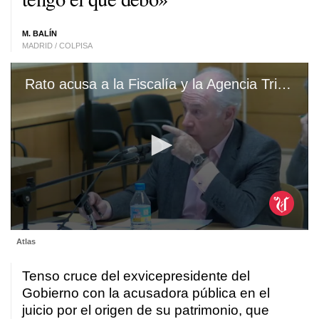
M. BALÍN
MADRID / COLPISA
Rato acusa a la Fiscalía y la Agencia Tributaria de desarrollar «una teoría de búsqueda del tesoro» contra él
0
Atlas
seconds
of
1
Tenso cruce del exvicepresidente del
minute,
14
Gobierno con la acusadora pública en el
seconds
juicio por el origen de su patrimonio, que