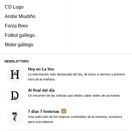
CD Lugo
Andar Miudiño
Forza Breo
Fútbol gallego
Motor gallego
NEWSLETTERS
Hoy en La Voz
La información más destacada del día, de lunes a viernes a primera
hora de la mañana
Al final del día
Un resumen de las noticias que debes saber antes de acostarte
7 días 7 historias
Una selección de los mejores contenidos de la semana, exclusiva
para suscriptores