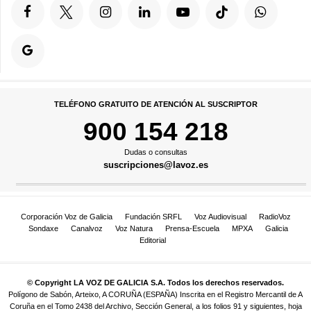
TELÉFONO GRATUITO DE ATENCIÓN AL SUSCRIPTOR
900 154 218
Dudas o consultas
suscripciones@lavoz.es
Corporación Voz de Galicia
Fundación SRFL
Voz Audiovisual
RadioVoz
Sondaxe
Canalvoz
Voz Natura
Prensa-Escuela
MPXA
Galicia
Editorial
© Copyright LA VOZ DE GALICIA S.A. Todos los derechos reservados.
Polígono de Sabón, Arteixo, A CORUÑA (ESPAÑA) Inscrita en el Registro Mercantil de A
Coruña en el Tomo 2438 del Archivo, Sección General, a los folios 91 y siguientes, hoja