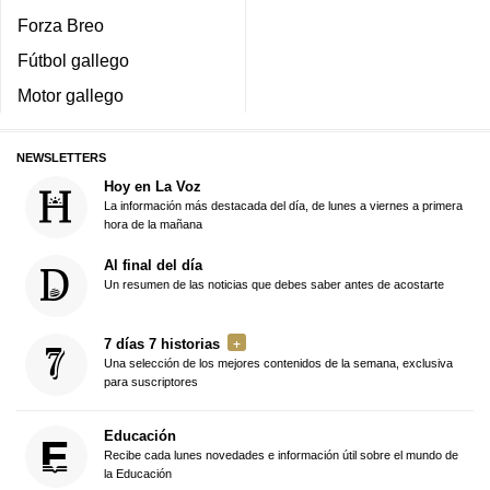
Forza Breo
Fútbol gallego
Motor gallego
NEWSLETTERS
Hoy en La Voz
La información más destacada del día, de lunes a viernes a primera
hora de la mañana
Al final del día
Un resumen de las noticias que debes saber antes de acostarte
7 días 7 historias
Una selección de los mejores contenidos de la semana, exclusiva
para suscriptores
Educación
Recibe cada lunes novedades e información útil sobre el mundo de
la Educación