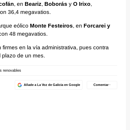
cofán
, en
Beariz
,
Boborás
y
O Irixo
,
con 36,4 megavatios.
arque eólico
Monte Festeiros
, en
Forcarei y
 con 48 megavatios.
firmes en la vía administrativa, pues contra
l plazo de un mes.
s renovables
Añade a La Voz de Galicia en Google
Comentar ·