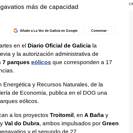
CA
gavatios más de capacidad
Añade a La Voz de Galicia en Google
Comentar ·
rtes en el
Diario Oficial de Galicia
la
evia y la autorización administrativa de
n
7 parques
eólicos
que corresponden a 17
ncias.
ón Energética y Recursos Naturales, de la
lería de Economía, publica en el DOG una
parques eólicos.
can a los proyectos
Troitomil
, en
A Baña
y
y
Val do Dubra
, ambos impulsados por
Green
megavatios y el segundo de 27.