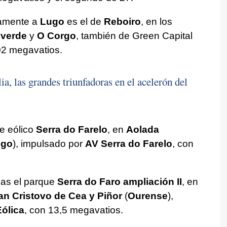
camente a
Lugo
es el de
Reboiro
, en los
overde
y
O Corgo
, también de Green Capital
2 megavatios.
a, las grandes triunfadoras en el acelerón del
ue eólico
Serra do Farelo
, en
Aolada
ugo
), impulsado por
AV Serra do Farelo
, con
ias el parque
Serra do Faro ampliación II
, en
n Cristovo de Cea y Piñor
(
Ourense
),
ólica
, con 13,5 megavatios.