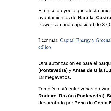
El único proyecto que afecta úni
ayuntamientos de
Baralla
,
Castr
Power con una capacidad de 37,0
Leer más:
Capital Energy y Greenali
eólico
Otra autorización es para el parq
(
Pontevedra
) y
Antas de Ulla
(
L
18 megavatios.
También está entre varias provinc
Rodeiro, Dozón (Pontevedra)
,
Sa
desarrollado por
Pena da Costa E