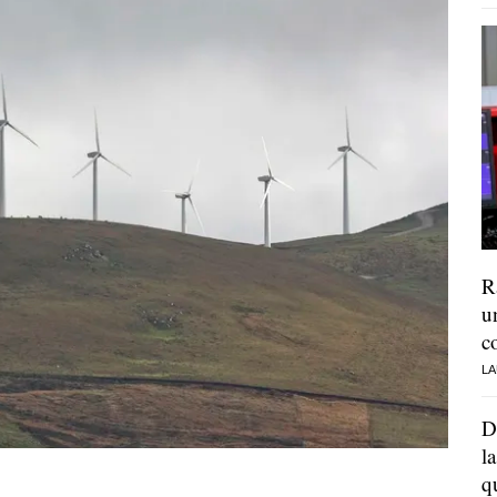
R
u
c
LA
D
l
q