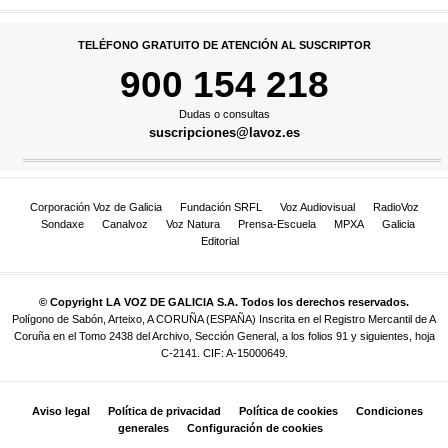
TELÉFONO GRATUITO DE ATENCIÓN AL SUSCRIPTOR
900 154 218
Dudas o consultas
suscripciones@lavoz.es
Corporación Voz de Galicia
Fundación SRFL
Voz Audiovisual
RadioVoz
Sondaxe
Canalvoz
Voz Natura
Prensa-Escuela
MPXA
Galicia
Editorial
© Copyright LA VOZ DE GALICIA S.A. Todos los derechos reservados.
Polígono de Sabón, Arteixo, A CORUÑA (ESPAÑA) Inscrita en el Registro Mercantil de A
Coruña en el Tomo 2438 del Archivo, Sección General, a los folios 91 y siguientes, hoja
C-2141. CIF: A-15000649.
Aviso legal
Política de privacidad
Política de cookies
Condiciones
generales
Configuración de cookies