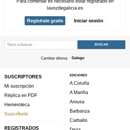
Para comentar es necesario
estar registrado
en
lavozdegalicia.es
Regístrate gratis
Iniciar sesión
Cambiar idioma:
Galego
EDICIONES
SUSCRIPTORES
A Coruña
Mi suscripción
A Mariña
Réplica en PDF
Arousa
Hemeroteca
Barbanza
Suscríbete
Carballo
REGISTRADOS
Deza