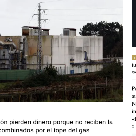
t
XA
P
a
N
i
«
n pierden dinero porque no reciben la
O.
combinados por el tope del gas