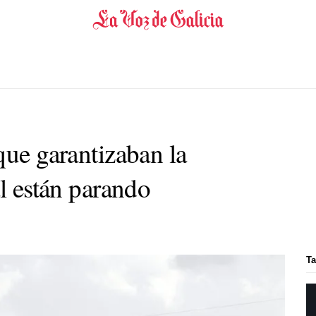
que garantizaban la
al están parando
Ta