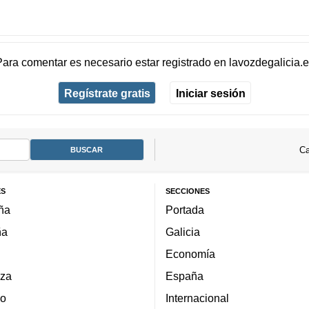
Para comentar es necesario
estar registrado
en
lavozdegalicia.
Regístrate gratis
Iniciar sesión
Ca
ES
SECCIONES
ña
Portada
ña
Galicia
Economía
za
España
lo
Internacional