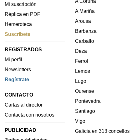
A Coruña
Mi suscripción
A Mariña
Réplica en PDF
Arousa
Hemeroteca
Barbanza
Suscríbete
Carballo
REGISTRADOS
Deza
Mi perfil
Ferrol
Newsletters
Lemos
Regístrate
Lugo
Ourense
CONTACTO
Pontevedra
Cartas al director
Santiago
Contacta con nosotros
Vigo
PUBLICIDAD
Galicia en 313 concellos