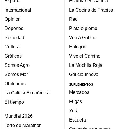
España
Estudiar en Galicia
Internacional
La Cocina de Frabisa
Opinión
Red
Deportes
Plata o plomo
Sociedad
Ven A Galicia
Cultura
Enfoque
Gráficos
Vive el Camino
Somos Agro
La Mochila Roja
Somos Mar
Galicia Innova
Obituarios
SUPLEMENTOS
Mercados
La Galicia Económica
Fugas
El tiempo
Yes
Mundial 2026
Escuela
Torre de Marathon
On, revista de motor