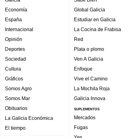
Economía
Global Galicia
España
Estudiar en Galicia
Internacional
La Cocina de Frabisa
Opinión
Red
Deportes
Plata o plomo
Sociedad
Ven A Galicia
Cultura
Enfoque
Gráficos
Vive el Camino
Somos Agro
La Mochila Roja
Somos Mar
Galicia Innova
Obituarios
SUPLEMENTOS
Mercados
La Galicia Económica
Fugas
El tiempo
Yes