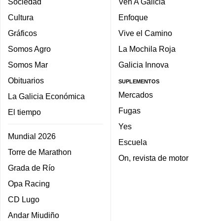
Sociedad
Ven A Galicia
Cultura
Enfoque
Gráficos
Vive el Camino
Somos Agro
La Mochila Roja
Somos Mar
Galicia Innova
Obituarios
SUPLEMENTOS
Mercados
La Galicia Económica
Fugas
El tiempo
Yes
Mundial 2026
Escuela
Torre de Marathon
On, revista de motor
Grada de Río
Opa Racing
CD Lugo
Andar Miudiño