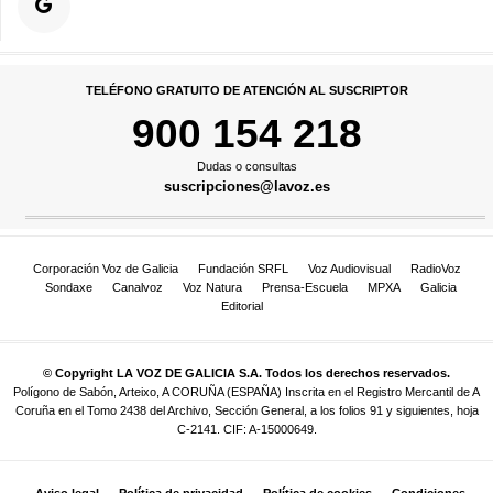
TELÉFONO GRATUITO DE ATENCIÓN AL SUSCRIPTOR
900 154 218
Dudas o consultas
suscripciones@lavoz.es
Corporación Voz de Galicia
Fundación SRFL
Voz Audiovisual
RadioVoz
Sondaxe
Canalvoz
Voz Natura
Prensa-Escuela
MPXA
Galicia
Editorial
© Copyright LA VOZ DE GALICIA S.A. Todos los derechos reservados.
Polígono de Sabón, Arteixo, A CORUÑA (ESPAÑA) Inscrita en el Registro Mercantil de A
Coruña en el Tomo 2438 del Archivo, Sección General, a los folios 91 y siguientes, hoja
C-2141. CIF: A-15000649.
Aviso legal
Política de privacidad
Política de cookies
Condiciones