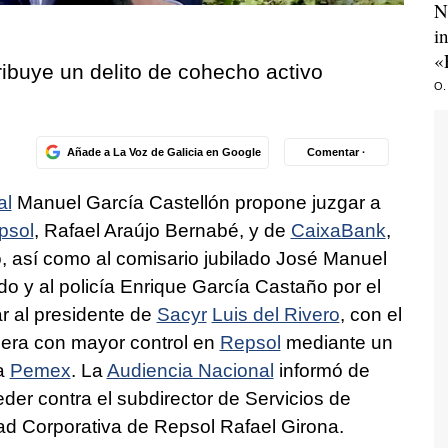
N
i
«
ribuye un delito de cohecho activo
O.
Añade a La Voz de Galicia en Google
Comentar ·
al
Manuel García Castellón propone juzgar a
psol
, Rafael Araújo Bernabé, y de
CaixaBank
,
 así como al comisario jubilado José Manuel
do y al policía Enrique García Castaño por el
r al presidente de
Sacyr
Luis del Rivero
, con el
ciera con mayor control en
Repsol
mediante un
na
Pemex
. La
Audiencia Nacional
informó de
der contra el subdirector de Servicios de
ad Corporativa de Repsol Rafael Girona.