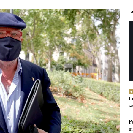
Ta
t
XA
P
a