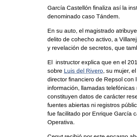
García Castellón finaliza así la in
denominado caso Tándem.
En su auto, el magistrado atribuye
delito de cohecho activo, a Villa
y revelación de secretos, que tam
El instructor explica que en el 20
sobre
Luis del Rivero
, su mujer, e
director financiero de Repsol con 
información, llamadas telefónicas 
constituyen datos de carácter res
fuentes abiertas ni registros públi
fue facilitado por Enrique García 
Operativa.
Cenyt recibió por este encargo a