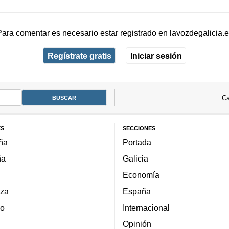
Para comentar es necesario
estar registrado
en
lavozdegalicia.
Regístrate gratis
Iniciar sesión
Ca
ES
SECCIONES
ña
Portada
ña
Galicia
Economía
za
España
lo
Internacional
Opinión