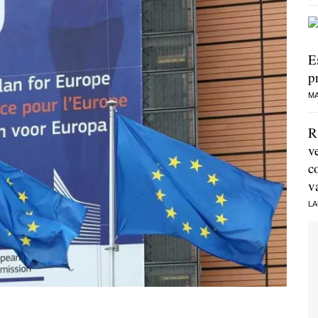
E
p
MA
R
v
c
v
LA