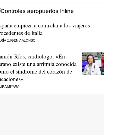
spaña empieza a controlar a los viajeros
rocedentes de Italia
RÍA EUGENIA ALONSO
amón Ríos, cardiólogo: «En
erano existe una arritmia conocida
omo el síndrome del corazón de
acaciones»
URA MIYARA