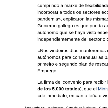
cumprindo a marxe de flexibilida
incorporar a todos os sectores ec
pandemia
», explicaron las mismas
Gobierno gallego es que pueda a
autónomo que se haya visto especi
independientemente del sector o d
«
Nos vindeiros días manteremos r
autónomos para consensuar as ba
primeiro e segundo plan de resca
Emprego.
La firma del convenio para recibir
de los 5.000 totales
), que el
Mini
«
de inmediato, en canto teña o vi
Archivado en:
autónomos
Consejo de Ministros
Xunta 