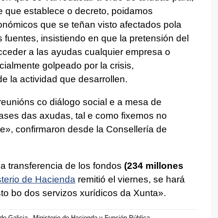
de que establece o decreto, poidamos
onómicos que se teñan visto afectados pola
 fuentes, insistiendo en que la pretensión del
cceder a las ayudas cualquier empresa o
almente golpeado por la crisis,
e la actividad que desarrollen.
eunións co diálogo social e a mesa de
ses das axudas, tal e como fixemos no
te
», confirmaron desde la Consellería de
 la transferencia de los fondos
(234 millones
sterio de Hacienda
remitió el viernes, se hará
sto bo dos servizos xurídicos da Xunta
».
de Galicia
Ministerio de Hacienda y Función Pública