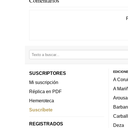
Comentarios
EDICION
SUSCRIPTORES
A Coru
Mi suscripción
A Mari
Réplica en PDF
Arousa
Hemeroteca
Barban
Suscríbete
Carbal
REGISTRADOS
Deza