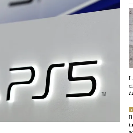
L
c
d
B
i
a