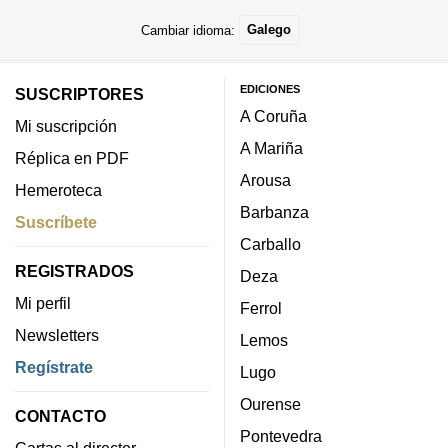
Cambiar idioma:
Galego
EDICIONES
SUSCRIPTORES
A Coruña
Mi suscripción
A Mariña
Réplica en PDF
Arousa
Hemeroteca
Barbanza
Suscríbete
Carballo
REGISTRADOS
Deza
Mi perfil
Ferrol
Newsletters
Lemos
Regístrate
Lugo
Ourense
CONTACTO
Pontevedra
Cartas al director