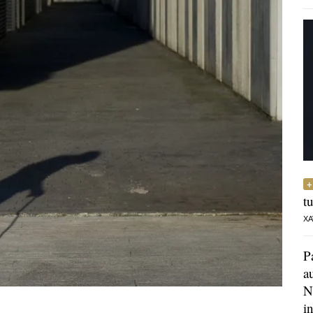
t
XA
P
a
N
i