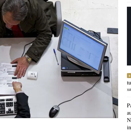
t
XA
P
a
N
i