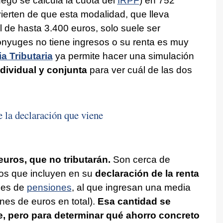
uego se calcula la cuota del
IRPF
) en 752
ierten de que esta modalidad, que lleva
 de hasta 3.400 euros, solo suele ser
nyuges no tiene ingresos o su renta es muy
a Tributaria
ya permite hacer una simulación
dividual y conjunta
para ver cuál de las dos
 la declaración que viene
uros, que no tributarán.
Son cerca de
gos que incluyen en su
declaración de la renta
anes de
pensiones
, al que ingresan una media
nes de euros en total).
Esa cantidad se
, pero para determinar qué ahorro concreto