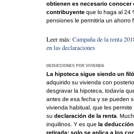
obtienen es necesario conocer el
contribuyente
que lo haga al 24 
pensiones le permitiría un ahorro
Leer más:
Campaña de la renta 2018
en las declaraciones
DEDUCCIONES POR VIVIENDA
La hipoteca sigue siendo un fil
adquirido su vivienda con posteri
desgravar la hipoteca, todavía q
antes de esa fecha y se pueden se
vivienda habitual, que les permi
su
declaración de la renta
. Much
inquilinos. Y es que
la deducción 
retirada: solo se aplica a los c