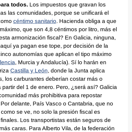
para todos.
Los impuestos que gravan los
as las comunidades, porque se unificará el
 como
céntimo sanitario
. Hacienda obliga a que
máximo, que son 4,8 céntimos por litro, más el
sta armonización fiscal? En Galicia, ninguna,
 aquí ya pagan ese tope, por decisión de la
cinco autonomías que aplican el tipo máximo
lencia
, Murcia y Andalucía). Sí lo harán en
eriza
Castilla y León
, donde la Junta aplica
s, los carburantes deberían costar más o
artir del 1 de enero. Pero, ¿será así? Galicia
 comunidad más prohibitiva para repostar
a. Por delante, País Vasco o Cantabria, que no
, como se ve, no solo la presión fiscal es
 finales. Los transportistas están seguros de
más caras. Para Alberto Vila, de la federación