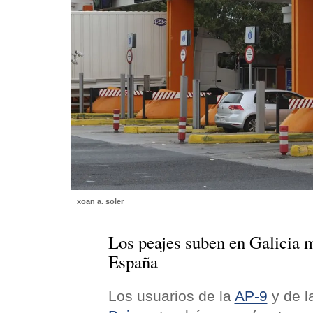
xoan a. soler
Los peajes suben en Galicia m
España
Los usuarios de la
AP-9
y de l