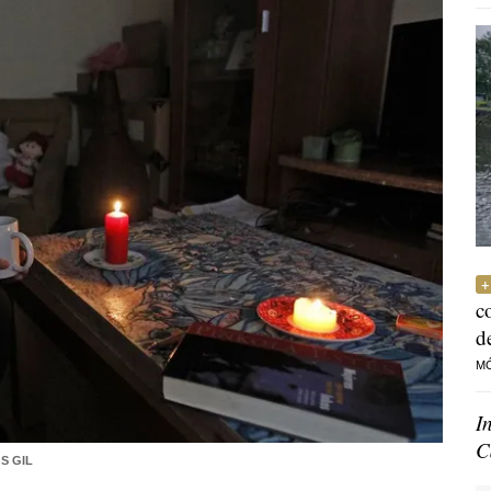
c
d
M
I
C
S GIL