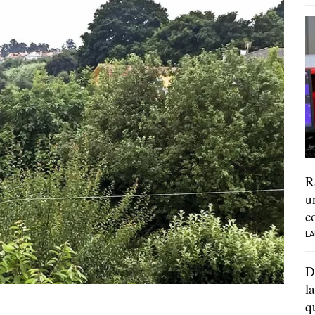
R
u
c
LA
D
l
q