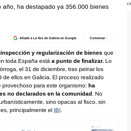
CA
e año, ha destapado ya 356.000 bienes
Añade a La Voz de Galicia en Google
Comentar ·
inspección y regularización de bienes
que
3 en toda España está
a punto de finalizar.
Lo
rórroga, el 31 de diciembre, tras peinar los
 de ellos en Galicia. El proceso realizado
e provechoso para este organismo:
ha
es no declarados en la comunidad
. No
urbanísticamente, sino opacas al fisco, sin
nes, principalmente el
IBI
.