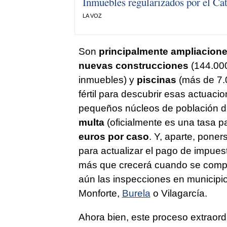
Inmuebles regularizados por el Cat
LA VOZ
Son
principalmente ampliacione
nuevas construcciones
(144.00
inmuebles) y
piscinas
(más de 7.0
fértil para descubrir esas actuacio
pequeños núcleos de población d
multa
(oficialmente es una tasa p
euros por caso
. Y, aparte, pone
para actualizar el pago de impuest
más que crecerá cuando se comple
aún las inspecciones en municip
Monforte,
Burela
o Vilagarcía.
Ahora bien, este proceso extraor