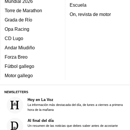
Mundial 2026
Escuela
Torre de Marathon
On, revista de motor
Grada de Río
Opa Racing
CD Lugo
Andar Miudiño
Forza Breo
Fútbol gallego
Motor gallego
NEWSLETTERS
Hoy en La Voz
La información más destacada del día, de lunes a viernes a primera
hora de la mañana
Al final del día
Un resumen de las noticias que debes saber antes de acostarte