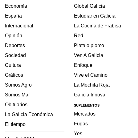
Economía
Global Galicia
España
Estudiar en Galicia
Internacional
La Cocina de Frabisa
Opinión
Red
Deportes
Plata o plomo
Sociedad
Ven A Galicia
Cultura
Enfoque
Gráficos
Vive el Camino
Somos Agro
La Mochila Roja
Somos Mar
Galicia Innova
Obituarios
SUPLEMENTOS
Mercados
La Galicia Económica
Fugas
El tiempo
Yes