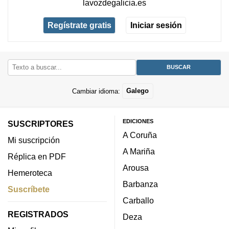
lavozdegalicia.es
Regístrate gratis
Iniciar sesión
Cambiar idioma:
Galego
EDICIONES
SUSCRIPTORES
A Coruña
Mi suscripción
A Mariña
Réplica en PDF
Arousa
Hemeroteca
Barbanza
Suscríbete
Carballo
REGISTRADOS
Deza