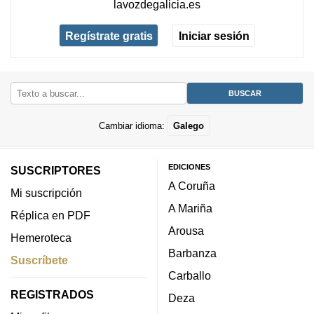
lavozdegalicia.es
Regístrate gratis
Iniciar sesión
Cambiar idioma:
Galego
EDICIONES
SUSCRIPTORES
A Coruña
Mi suscripción
A Mariña
Réplica en PDF
Arousa
Hemeroteca
Barbanza
Suscríbete
Carballo
REGISTRADOS
Deza