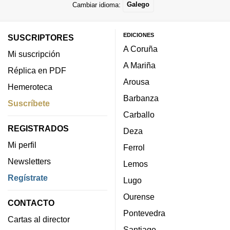
Cambiar idioma:
Galego
EDICIONES
SUSCRIPTORES
A Coruña
Mi suscripción
A Mariña
Réplica en PDF
Arousa
Hemeroteca
Barbanza
Suscríbete
Carballo
REGISTRADOS
Deza
Mi perfil
Ferrol
Newsletters
Lemos
Regístrate
Lugo
Ourense
CONTACTO
Pontevedra
Cartas al director
Santiago