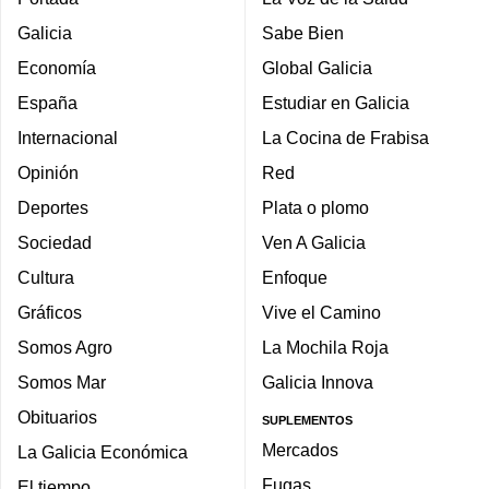
Galicia
Sabe Bien
Economía
Global Galicia
España
Estudiar en Galicia
Internacional
La Cocina de Frabisa
Opinión
Red
Deportes
Plata o plomo
Sociedad
Ven A Galicia
Cultura
Enfoque
Gráficos
Vive el Camino
Somos Agro
La Mochila Roja
Somos Mar
Galicia Innova
Obituarios
SUPLEMENTOS
Mercados
La Galicia Económica
Fugas
El tiempo