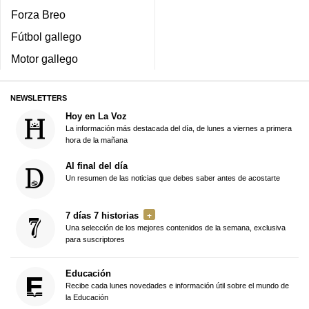
Forza Breo
Fútbol gallego
Motor gallego
NEWSLETTERS
Hoy en La Voz
La información más destacada del día, de lunes a viernes a primera
hora de la mañana
Al final del día
Un resumen de las noticias que debes saber antes de acostarte
7 días 7 historias
Una selección de los mejores contenidos de la semana, exclusiva
para suscriptores
Educación
Recibe cada lunes novedades e información útil sobre el mundo de
la Educación