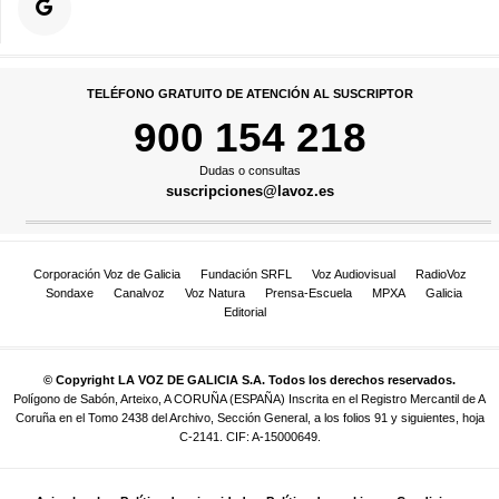
TELÉFONO GRATUITO DE ATENCIÓN AL SUSCRIPTOR
900 154 218
Dudas o consultas
suscripciones@lavoz.es
Corporación Voz de Galicia
Fundación SRFL
Voz Audiovisual
RadioVoz
Sondaxe
Canalvoz
Voz Natura
Prensa-Escuela
MPXA
Galicia
Editorial
© Copyright LA VOZ DE GALICIA S.A. Todos los derechos reservados.
Polígono de Sabón, Arteixo, A CORUÑA (ESPAÑA) Inscrita en el Registro Mercantil de A
Coruña en el Tomo 2438 del Archivo, Sección General, a los folios 91 y siguientes, hoja
C-2141. CIF: A-15000649.