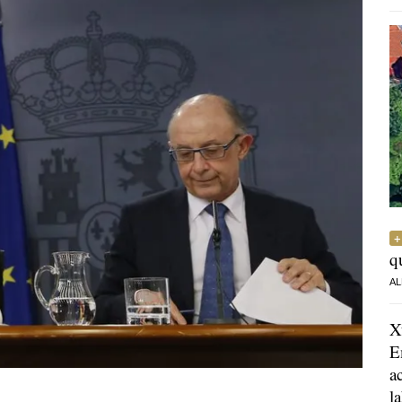
q
AL
X
E
a
l