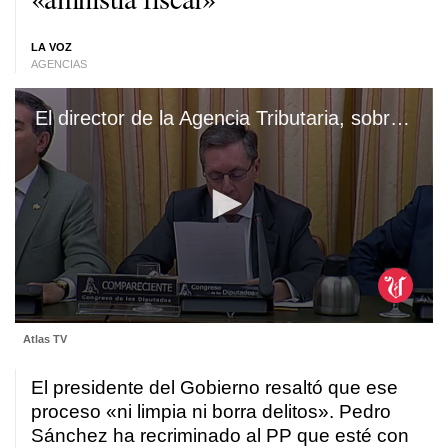
LA VOZ
AGENCIAS
El director de la Agencia Tributaria, sobre las fortunas en Suiza: «Tengo los datos y son la repera, la repera patatera»
0
Atlas TV
seconds
of
27
El presidente del Gobierno resaltó que ese
seconds
proceso «ni limpia ni borra delitos». Pedro
Sánchez ha recriminado al PP que esté con