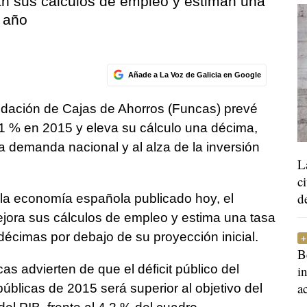
n sus cálculos de empleo y estiman una
 año
Añade a La Voz de Galicia en Google
undación de Cajas de Ahorros (Funcas) prevé
1 % en 2015 y eleva su cálculo una décima,
a demanda nacional y al alza de la inversión
L
c
d
 la economía española publicado hoy, el
ora sus cálculos de empleo y estima una tasa
décimas por debajo de su proyección inicial.
B
as advierten de que el déficit público del
i
a
úblicas de 2015 será superior al objetivo del