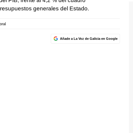
del PIB, frente al 4,2 % del cuadro
resupuestos generales del Estado.
oral
Añade a La Voz de Galicia en Google