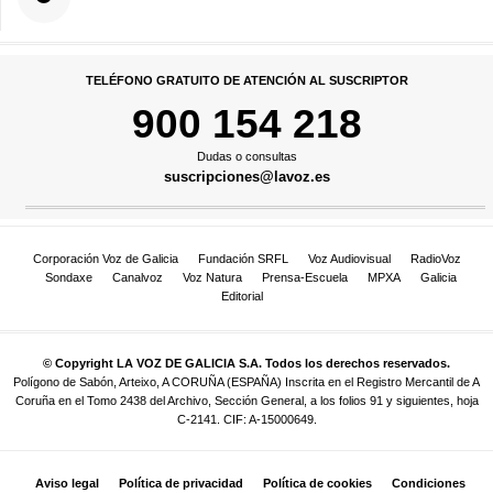
TELÉFONO GRATUITO DE ATENCIÓN AL SUSCRIPTOR
900 154 218
Dudas o consultas
suscripciones@lavoz.es
Corporación Voz de Galicia
Fundación SRFL
Voz Audiovisual
RadioVoz
Sondaxe
Canalvoz
Voz Natura
Prensa-Escuela
MPXA
Galicia
Editorial
© Copyright LA VOZ DE GALICIA S.A. Todos los derechos reservados.
Polígono de Sabón, Arteixo, A CORUÑA (ESPAÑA) Inscrita en el Registro Mercantil de A
Coruña en el Tomo 2438 del Archivo, Sección General, a los folios 91 y siguientes, hoja
C-2141. CIF: A-15000649.
Aviso legal
Política de privacidad
Política de cookies
Condiciones