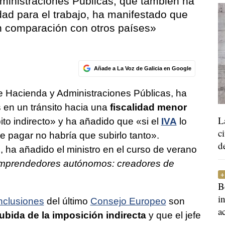
ministraciones Públicas, que también ha
dad para el trabajo, ha manifestado que
 comparación con otros países»
Añade a La Voz de Galicia en Google
de Hacienda y Administraciones Públicas, ha
en un tránsito hacia una
fiscalidad menor
L
to indirecto» y ha añadido que «si el
IVA
lo
c
 pagar no habría que subirlo tanto».
d
, ha añadido el ministro en el curso de verano
mprendedores autónomos: creadores de
B
i
nclusiones
del último
Consejo Europeo
son
a
ubida de la imposición indirecta
y que el jefe