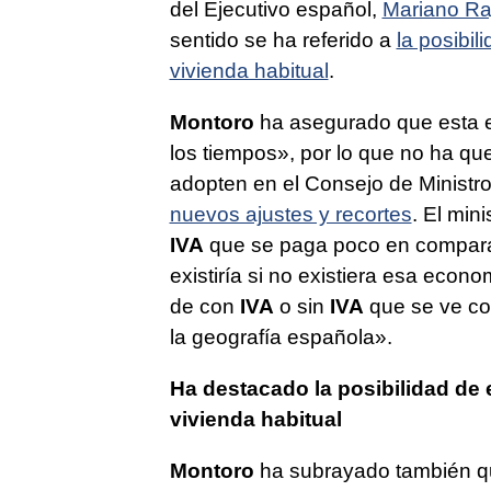
del Ejecutivo español,
Mariano Ra
sentido se ha referido a
la posibil
vivienda habitual
.
Montoro
ha asegurado que esta es
los tiempos», por lo que no ha qu
adopten en el Consejo de Ministr
nuevos ajustes y recortes
. El mi
IVA
que se paga poco en comparac
existiría si no existiera esa econ
de con
IVA
o sin
IVA
que se ve co
la geografía española».
Ha destacado la posibilidad de 
vivienda habitual
Montoro
ha subrayado también qu