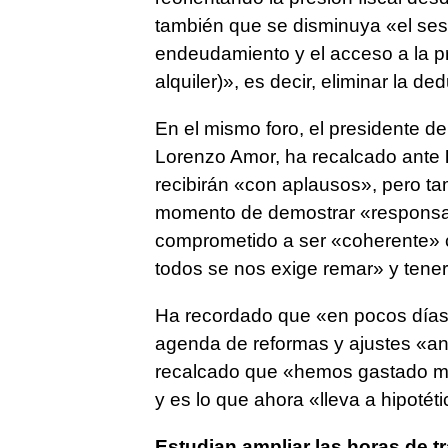
también que se disminuya «el sesg
endeudamiento y el acceso a la pr
alquiler)», es decir, eliminar la de
En el mismo foro, el presidente d
Lorenzo Amor, ha recalcado ante
recibirán «con aplausos», pero t
momento de demostrar «responsab
comprometido a ser «coherente» c
todos se nos exige remar» y tene
Ha recordado que «en pocos días»
agenda de reformas y ajustes «an
recalcado que «hemos gastado mu
y es lo que ahora «lleva a hipoté
Estudian ampliar las horas de t