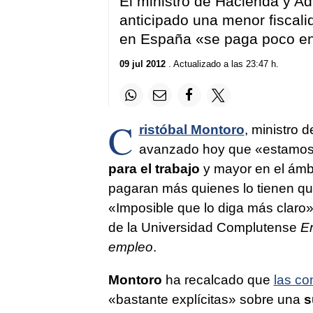
El ministro de Hacienda y Ad
anticipado una menor fiscali
en España «se paga poco en
09 jul 2012
. Actualizado a las 23:47 h.
C
ristóbal Montoro
, ministro 
avanzado hoy que «estamos 
para el trabajo
y mayor en el ámbi
pagaran más quienes lo tienen que
«Imposible que lo diga más claro»
de la Universidad Complutense
E
empleo
.
Montoro
ha recalcado que
las co
«bastante explícitas» sobre una
s