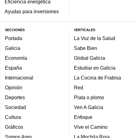
Eficiencia energética
Ayudas para inversiones
SECCIONES
VERTICALES
Portada
La Voz de la Salud
Galicia
Sabe Bien
Economía
Global Galicia
España
Estudiar en Galicia
Internacional
La Cocina de Frabisa
Opinión
Red
Deportes
Plata o plomo
Sociedad
Ven A Galicia
Cultura
Enfoque
Gráficos
Vive el Camino
Somos Agro
La Mochila Roja