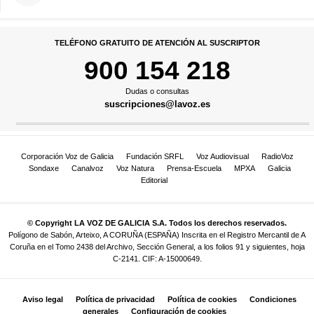
TELÉFONO GRATUITO DE ATENCIÓN AL SUSCRIPTOR
900 154 218
Dudas o consultas
suscripciones@lavoz.es
Corporación Voz de Galicia
Fundación SRFL
Voz Audiovisual
RadioVoz
Sondaxe
Canalvoz
Voz Natura
Prensa-Escuela
MPXA
Galicia
Editorial
© Copyright LA VOZ DE GALICIA S.A. Todos los derechos reservados.
Polígono de Sabón, Arteixo, A CORUÑA (ESPAÑA) Inscrita en el Registro Mercantil de A
Coruña en el Tomo 2438 del Archivo, Sección General, a los folios 91 y siguientes, hoja
C-2141. CIF: A-15000649.
Aviso legal
Política de privacidad
Política de cookies
Condiciones
generales
Configuración de cookies