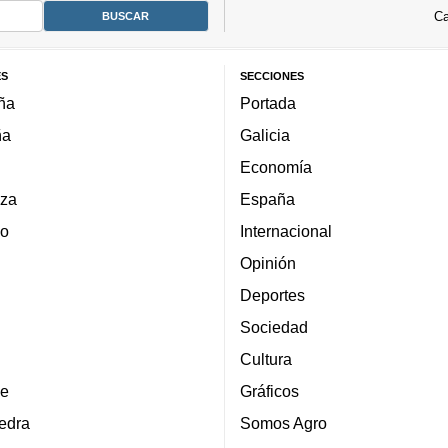
Ca
ES
SECCIONES
ña
Portada
ña
Galicia
Economía
za
España
lo
Internacional
Opinión
Deportes
Sociedad
Cultura
e
Gráficos
edra
Somos Agro