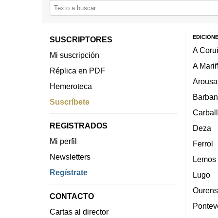
EDICION
SUSCRIPTORES
A Coru
Mi suscripción
A Mari
Réplica en PDF
Arousa
Hemeroteca
Barban
Suscríbete
Carbal
REGISTRADOS
Deza
Mi perfil
Ferrol
Newsletters
Lemos
Regístrate
Lugo
Ourens
CONTACTO
Pontev
Cartas al director