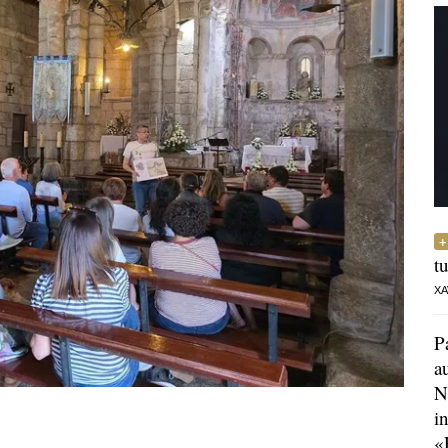
t
XA
P
a
N
i
«