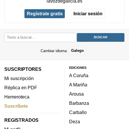
lavozdegalicia.es
Regístrate gratis
Iniciar sesión
Cambiar idioma:
Galego
EDICIONES
SUSCRIPTORES
A Coruña
Mi suscripción
A Mariña
Réplica en PDF
Arousa
Hemeroteca
Barbanza
Suscríbete
Carballo
REGISTRADOS
Deza