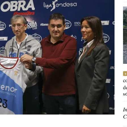
c
d
M
I
C