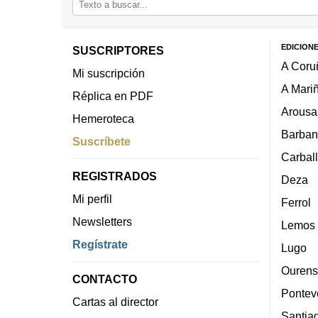
EDICION
SUSCRIPTORES
A Coru
Mi suscripción
A Mari
Réplica en PDF
Arousa
Hemeroteca
Barban
Suscríbete
Carbal
REGISTRADOS
Deza
Mi perfil
Ferrol
Newsletters
Lemos
Regístrate
Lugo
Ourens
CONTACTO
Pontev
Cartas al director
Santia