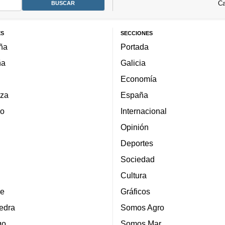
Ca
ES
SECCIONES
ña
Portada
ña
Galicia
Economía
za
España
lo
Internacional
Opinión
Deportes
Sociedad
Cultura
e
Gráficos
edra
Somos Agro
go
Somos Mar