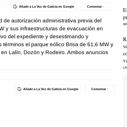
Añade a La Voz de Galicia en Google
Comentar ·
E
p
d de autorización administrativa previa del
MA
W y sus infraestructuras de evacuación en
hivo del expediente y desestimando y
R
 términos el parque eólico Brisa de 61,6 MW y
v
n en Lalín, Dozón y Rodeiro. Ambos anuncios
c
v
LA
Añade a La Voz de Galicia en Google
Comentar ·