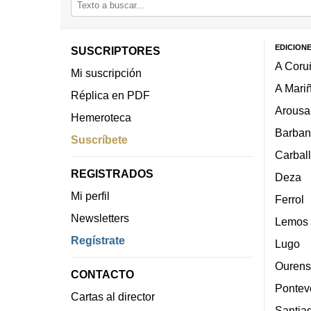
EDICION
SUSCRIPTORES
A Coru
Mi suscripción
A Mari
Réplica en PDF
Arousa
Hemeroteca
Barban
Suscríbete
Carbal
REGISTRADOS
Deza
Mi perfil
Ferrol
Newsletters
Lemos
Regístrate
Lugo
Ourens
CONTACTO
Pontev
Cartas al director
Santia