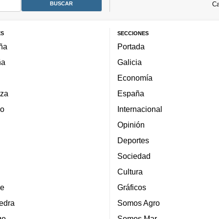
Ca
ES
SECCIONES
ña
Portada
ña
Galicia
Economía
za
España
lo
Internacional
Opinión
Deportes
Sociedad
Cultura
e
Gráficos
edra
Somos Agro
go
Somos Mar