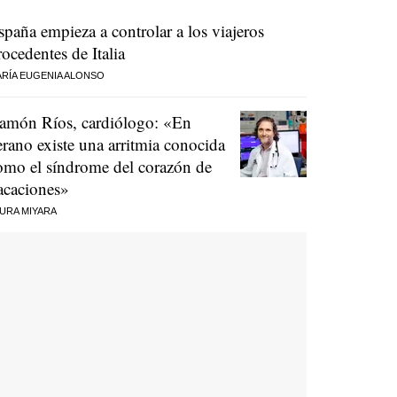
spaña empieza a controlar a los viajeros
rocedentes de Italia
RÍA EUGENIA ALONSO
amón Ríos, cardiólogo: «En
erano existe una arritmia conocida
omo el síndrome del corazón de
acaciones»
URA MIYARA