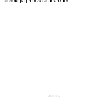
tecnología pro «
vaise arranxar
».