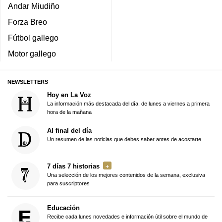
Andar Miudiño
Forza Breo
Fútbol gallego
Motor gallego
NEWSLETTERS
Hoy en La Voz
La información más destacada del día, de lunes a viernes a primera
hora de la mañana
Al final del día
Un resumen de las noticias que debes saber antes de acostarte
7 días 7 historias
Una selección de los mejores contenidos de la semana, exclusiva
para suscriptores
Educación
Recibe cada lunes novedades e información útil sobre el mundo de