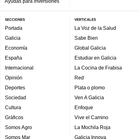
Ayudas para inversiones
SECCIONES
VERTICALES
Portada
La Voz de la Salud
Galicia
Sabe Bien
Economía
Global Galicia
España
Estudiar en Galicia
Internacional
La Cocina de Frabisa
Opinión
Red
Deportes
Plata o plomo
Sociedad
Ven A Galicia
Cultura
Enfoque
Gráficos
Vive el Camino
Somos Agro
La Mochila Roja
Somos Mar
Galicia Innova