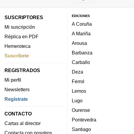
EDICIONES
SUSCRIPTORES
A Coruña
Mi suscripción
A Mariña
Réplica en PDF
Arousa
Hemeroteca
Barbanza
Suscríbete
Carballo
REGISTRADOS
Deza
Mi perfil
Ferrol
Newsletters
Lemos
Regístrate
Lugo
Ourense
CONTACTO
Pontevedra
Cartas al director
Santiago
Contacta con nosotros