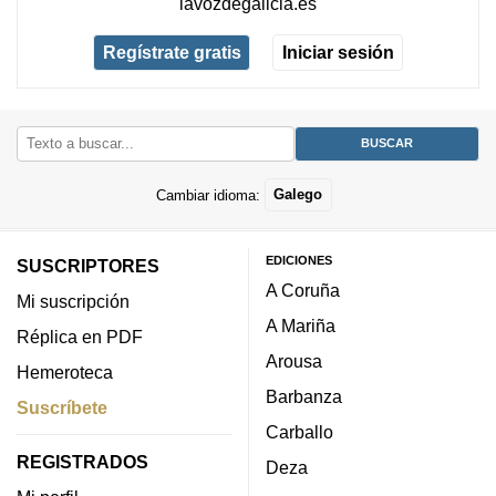
lavozdegalicia.es
Regístrate gratis
Iniciar sesión
Cambiar idioma:
Galego
EDICIONES
SUSCRIPTORES
A Coruña
Mi suscripción
A Mariña
Réplica en PDF
Arousa
Hemeroteca
Barbanza
Suscríbete
Carballo
REGISTRADOS
Deza