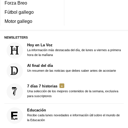
Forza Breo
Fútbol gallego
Motor gallego
NEWSLETTERS
Hoy en La Voz
La información más destacada del día, de lunes a viernes a primera
hora de la mañana
Al final del día
Un resumen de las noticias que debes saber antes de acostarte
7 días 7 historias
Una selección de los mejores contenidos de la semana, exclusiva
para suscriptores
Educación
Recibe cada lunes novedades e información útil sobre el mundo de
la Educación