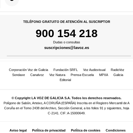
TELÉFONO GRATUITO DE ATENCIÓN AL SUSCRIPTOR
900 154 218
Dudas o consultas
suscripciones@lavoz.es
Corporación Voz de Galicia
Fundación SRFL
Voz Audiovisual
RadioVoz
Sondaxe
Canalvoz
Voz Natura
Prensa-Escuela
MPXA
Galicia
Editorial
© Copyright LA VOZ DE GALICIA S.A. Todos los derechos reservados.
Polígono de Sabón, Arteixo, A CORUÑA (ESPAÑA) Inscrita en el Registro Mercantil de A
Coruña en el Tomo 2438 del Archivo, Sección General, a los folios 91 y siguientes, hoja
C-2141. CIF: A-15000649.
Aviso legal
Política de privacidad
Política de cookies
Condiciones