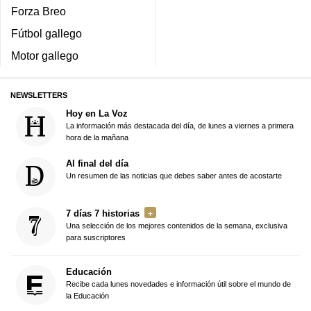
Forza Breo
Fútbol gallego
Motor gallego
NEWSLETTERS
Hoy en La Voz
La información más destacada del día, de lunes a viernes a primera
hora de la mañana
Al final del día
Un resumen de las noticias que debes saber antes de acostarte
7 días 7 historias
Una selección de los mejores contenidos de la semana, exclusiva
para suscriptores
Educación
Recibe cada lunes novedades e información útil sobre el mundo de
la Educación