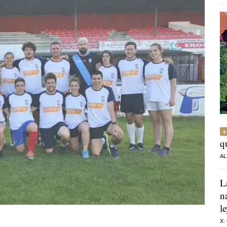
q
AL
L
n
l
X.