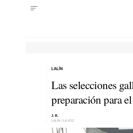
LALÍN
Las selecciones gal
preparación para e
J. B.
LALÍN / LA VOZ