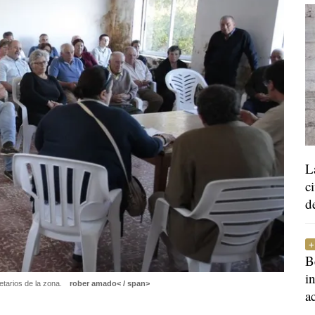
L
c
d
B
i
etarios de la zona.
rober amado< / span>
a