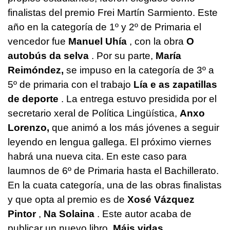
finalistas del premio Frei Martín Sarmiento. Este
año en la categoría de 1º y 2º de Primaria el
vencedor fue
Manuel Uhía
, con la obra
O
autobús da selva
. Por su parte,
María
Reimóndez,
se impuso en la categoría de 3º a
5º de primaria con el trabajo
Lía e as zapatillas
de deporte
. La entrega estuvo presidida por el
secretario xeral de Política Lingüística,
Anxo
Lorenzo,
que animó a los más jóvenes a seguir
leyendo en lengua gallega. El próximo viernes
habrá una nueva cita. En este caso para
laumnos de 6º de Primaria hasta el Bachillerato.
En la cuata categoría, una de las obras finalistas
y que opta al premio es de
Xosé Vázquez
Pintor
,
Na Solaina
. Este autor acaba de
publicar un nuevo libro,
Máis vidas
.