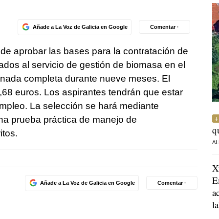
Añade a La Voz de Galicia en Google
Comentar ·
 de aprobar las bases para la contratación de
ados al servicio de gestión de biomasa en el
ornada completa durante nueve meses. El
,68 euros. Los aspirantes tendrán que estar
mpleo. La selección se hará mediante
na prueba práctica de manejo de
q
tos.
AL
X
E
Añade a La Voz de Galicia en Google
Comentar ·
a
l