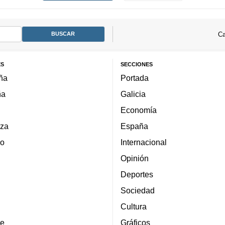
Ca
ES
SECCIONES
ña
Portada
ña
Galicia
Economía
za
España
lo
Internacional
Opinión
Deportes
Sociedad
Cultura
e
Gráficos