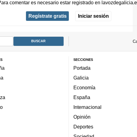
Para comentar es necesario
estar registrado
en
lavozdegalicia.
Regístrate gratis
Iniciar sesión
Ca
ES
SECCIONES
ña
Portada
ña
Galicia
Economía
za
España
lo
Internacional
Opinión
Deportes
Sociedad