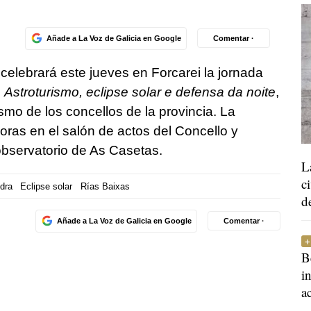
Añade a La Voz de Galicia en Google
Comentar ·
elebrará este jueves en Forcarei la jornada
Astroturismo, eclipse solar e defensa da noite
,
ismo de los concellos de la provincia. La
ras en el salón de actos del Concello y
observatorio de As Casetas.
L
c
dra
Eclipse solar
Rías Baixas
d
Añade a La Voz de Galicia en Google
Comentar ·
B
i
a