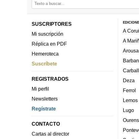
EDICION
SUSCRIPTORES
A Coru
Mi suscripción
A Mari
Réplica en PDF
Arousa
Hemeroteca
Barban
Suscríbete
Carbal
REGISTRADOS
Deza
Mi perfil
Ferrol
Newsletters
Lemos
Regístrate
Lugo
Ourens
CONTACTO
Pontev
Cartas al director