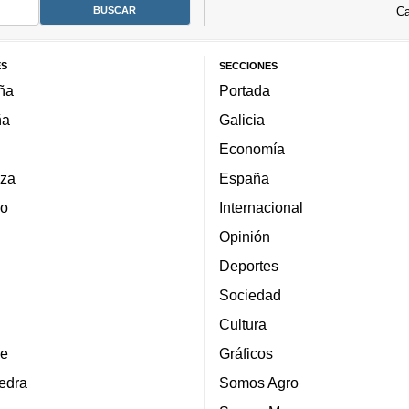
Ca
ES
SECCIONES
ña
Portada
ña
Galicia
Economía
za
España
lo
Internacional
Opinión
Deportes
Sociedad
Cultura
e
Gráficos
edra
Somos Agro