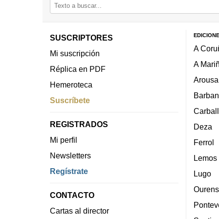
EDICION
SUSCRIPTORES
A Coru
Mi suscripción
A Mari
Réplica en PDF
Arousa
Hemeroteca
Barban
Suscríbete
Carbal
REGISTRADOS
Deza
Mi perfil
Ferrol
Newsletters
Lemos
Regístrate
Lugo
Ourens
CONTACTO
Pontev
Cartas al director