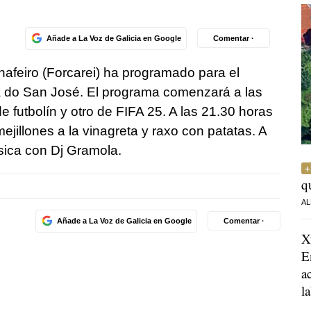
Añade a La Voz de Galicia en Google
Comentar ·
hafeiro (Forcarei) ha programado para el
 do San José. El programa comenzará a las
futbolín y otro de FIFA 25. A las 21.30 horas
jillones a la vinagreta y raxo con patatas. A
sica con Dj Gramola.
q
AL
Añade a La Voz de Galicia en Google
Comentar ·
X
E
a
l