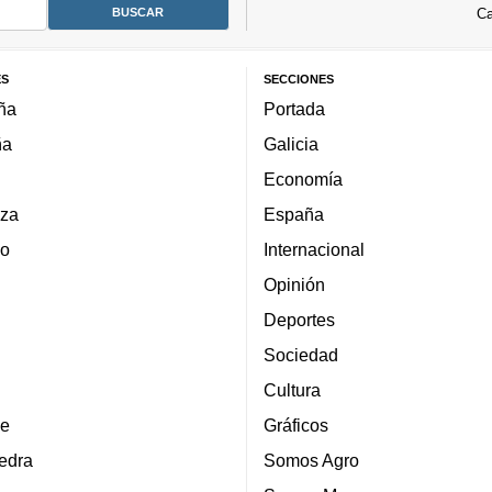
Ca
ES
SECCIONES
ña
Portada
ña
Galicia
Economía
za
España
lo
Internacional
Opinión
Deportes
Sociedad
Cultura
e
Gráficos
edra
Somos Agro