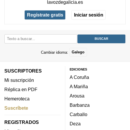
lavozdegalicia.es
Regístrate gratis
Iniciar sesión
Cambiar idioma:
Galego
EDICIONES
SUSCRIPTORES
A Coruña
Mi suscripción
A Mariña
Réplica en PDF
Arousa
Hemeroteca
Barbanza
Suscríbete
Carballo
REGISTRADOS
Deza