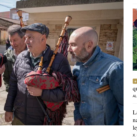
q
AL
L
n
l
X.