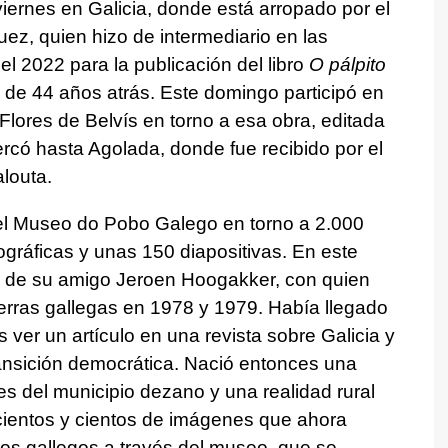
viernes en Galicia, donde está arropado por el
ez, quien hizo de intermediario en las
l 2022 para la publicación del libro
O pálpito
de 44 años atrás. Este domingo participó en
Flores de Belvís en torno a esa obra, editada
ercó hasta Agolada, donde fue recibido por el
louta.
 el Museo do Pobo Galego en torno a 2.000
ográficas y unas 150 diapositivas. En este
jo de su amigo Jeroen Hoogakker, con quien
tierras gallegas en 1978 y 1979. Había llegado
s ver un artículo en una revista sobre Galicia y
ansición democrática. Nació entonces una
es del municipio dezano y una realidad rural
ientos y cientos de imágenes que ahora
los gallegos a través del museo, que se