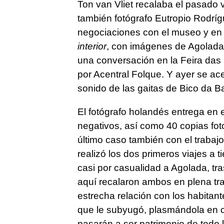
Ton van Vliet recalaba el pasado 
también fotógrafo Eutropio Rodrígu
negociaciones con el museo y en e
interior
, con imágenes de Agolada 
una conversación en la Feira das 
por Acentral Folque. Y ayer se ac
sonido de las gaitas de Bico da Ba
El fotógrafo holandés entrega en
negativos, así como 40 copias fot
último caso también con el traba
realizó los dos primeros viajes a 
casi por casualidad a Agolada, tra
aquí recalaron ambos en plena tr
estrecha relación con los habitant
que le subyugó, plasmándola en c
pasarán a ser patrimonio de todo 