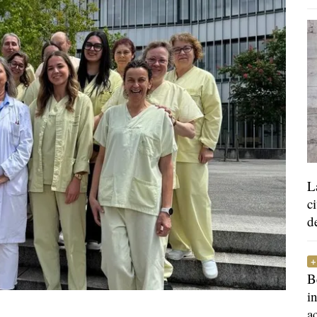
L
c
d
B
i
a